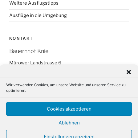
Weitere Ausflugstipps
Ausflüge in die Umgebung
KONTAKT
Bauernhof Knie
Mürower Landstrasse 6
16278 Angermünde OT Kerkow
Tel.: +49 (0) 151 266 595 14
Wir verwenden Cookies, um unsere Website und unseren Service zu
optimieren.
Fax: (03331) 29 87 88
Email: info@bauernhof-knie.de
Cookies akzeptieren
Ablehnen
Einstellungen anzeigen
Datenschutzerklärung
Stolz präsentiert von WordPress