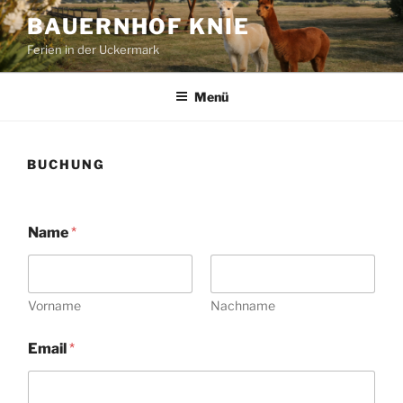
Zum
BAUERNHOF KNIE
Inhalt
Ferien in der Uckermark
springen
Menü
BUCHUNG
Name
*
Vorname
Nachname
Email
*