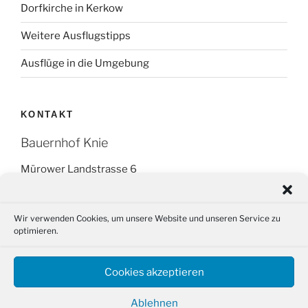
Dorfkirche in Kerkow
Weitere Ausflugstipps
Ausflüge in die Umgebung
KONTAKT
Bauernhof Knie
Mürower Landstrasse 6
16278 Angermünde OT Kerkow
Tel.: +49 (0) 151 266 595 14
Wir verwenden Cookies, um unsere Website und unseren Service zu
optimieren.
Fax: (03331) 29 87 88
Email: info@bauernhof-knie.de
Cookies akzeptieren
Ablehnen