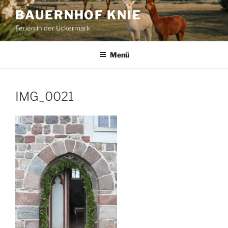
Zum
BAUERNHOF KNIE
Inhalt
Ferien in der Uckermark
springen
Menü
IMG_0021