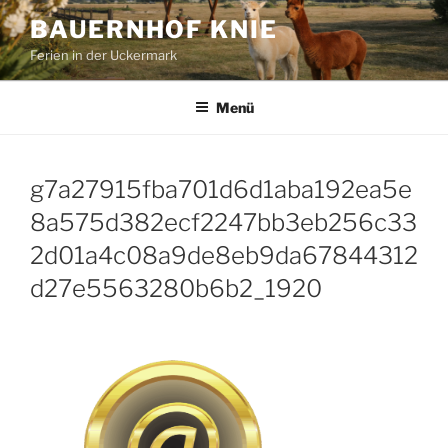
Zum
BAUERNHOF KNIE
Inhalt
Ferien in der Uckermark
springen
Menü
g7a27915fba701d6d1aba192ea5e
8a575d382ecf2247bb3eb256c33
2d01a4c08a9de8eb9da67844312
d27e5563280b6b2_1920