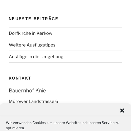
NEUESTE BEITRÄGE
Dorfkirche in Kerkow
Weitere Ausflugstipps
Ausflüge in die Umgebung
KONTAKT
Bauernhof Knie
Mürower Landstrasse 6
16278 Angermünde OT Kerkow
Tel.: +49 (0) 151 266 595 14
Wir verwenden Cookies, um unsere Website und unseren Service zu
optimieren.
Fax: (03331) 29 87 88