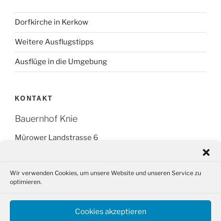
Dorfkirche in Kerkow
Weitere Ausflugstipps
Ausflüge in die Umgebung
KONTAKT
Bauernhof Knie
Mürower Landstrasse 6
16278 Angermünde OT Kerkow
Tel.: +49 (0) 151 266 595 14
Wir verwenden Cookies, um unsere Website und unseren Service zu
optimieren.
Fax: (03331) 29 87 88
Email: info@bauernhof-knie.de
Cookies akzeptieren