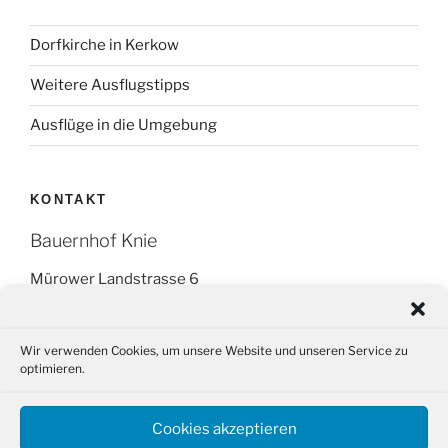
Dorfkirche in Kerkow
Weitere Ausflugstipps
Ausflüge in die Umgebung
KONTAKT
Bauernhof Knie
Mürower Landstrasse 6
16278 Angermünde OT Kerkow
Tel.: +49 (0) 151 266 595 14
Wir verwenden Cookies, um unsere Website und unseren Service zu
optimieren.
Fax: (03331) 29 87 88
Email: info@bauernhof-knie.de
Cookies akzeptieren