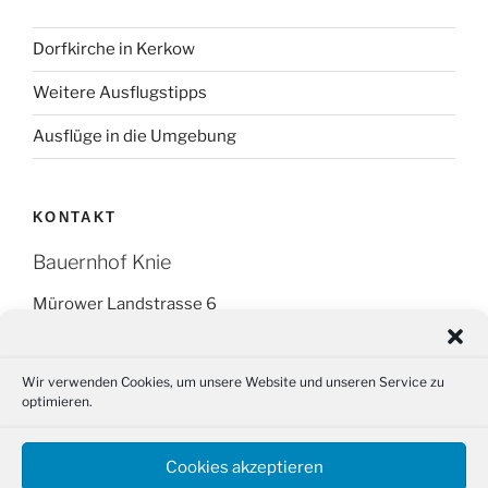
Dorfkirche in Kerkow
Weitere Ausflugstipps
Ausflüge in die Umgebung
KONTAKT
Bauernhof Knie
Mürower Landstrasse 6
16278 Angermünde OT Kerkow
Tel.: +49 (0) 151 266 595 14
Wir verwenden Cookies, um unsere Website und unseren Service zu
optimieren.
Fax: (03331) 29 87 88
Email: info@bauernhof-knie.de
Cookies akzeptieren