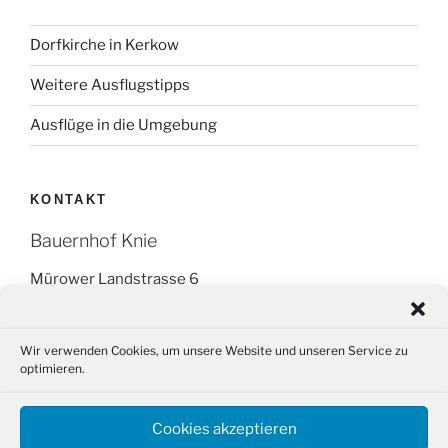
Dorfkirche in Kerkow
Weitere Ausflugstipps
Ausflüge in die Umgebung
KONTAKT
Bauernhof Knie
Mürower Landstrasse 6
16278 Angermünde OT Kerkow
Tel.: +49 (0) 151 266 595 14
Wir verwenden Cookies, um unsere Website und unseren Service zu
optimieren.
Fax: (03331) 29 87 88
Email: info@bauernhof-knie.de
Cookies akzeptieren