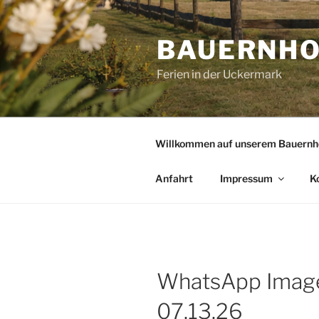
Zum
Inhalt
BAUERNHO
springen
Ferien in der Uckermark
Willkommen auf unserem Bauernh
Anfahrt
Impressum
K
WhatsApp Image
07.13.26