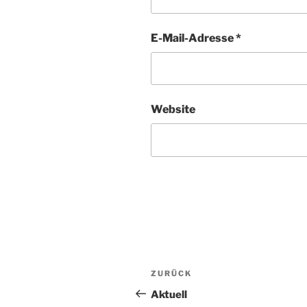
E-Mail-Adresse
*
Website
Beitragsnavigat
Vorheriger
ZURÜCK
Beitrag
Aktuell