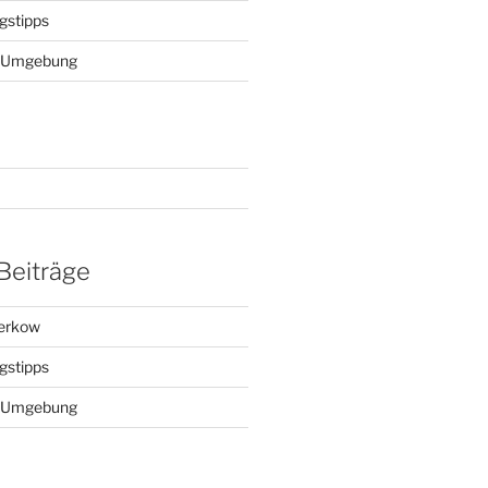
gstipps
ie Umgebung
Beiträge
Kerkow
gstipps
ie Umgebung