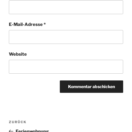
E-Mail-Adresse
*
Website
Beitragsnavigation
Vorheriger
ZURÜCK
Beitrag
Ferienwohnung