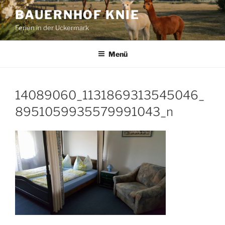
Zum
BAUERNHOF KNIE
Inhalt
Ferien in der Uckermark
springen
Menü
14089060_1131869313545046_
8951059935579991043_n