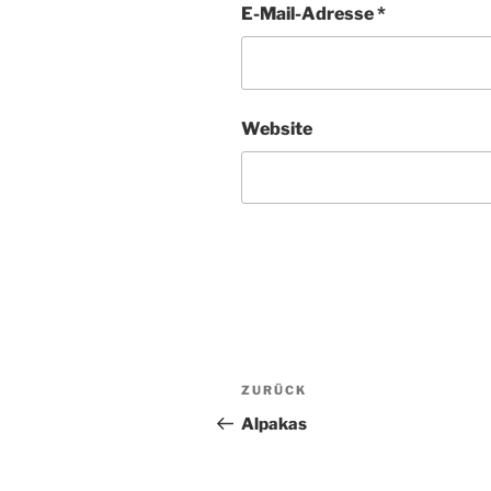
E-Mail-Adresse
*
Website
Beitragsnavigat
Vorheriger
ZURÜCK
Beitrag
Alpakas