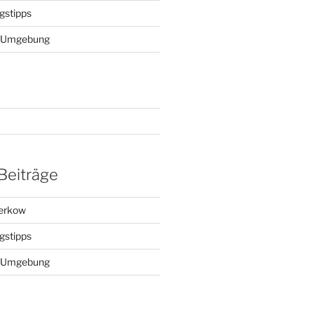
gstipps
ie Umgebung
Beiträge
Kerkow
gstipps
ie Umgebung