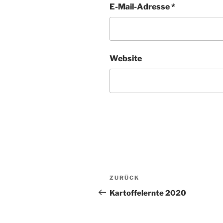
E-Mail-Adresse
*
Website
Beitragsnavigat
Vorheriger
ZURÜCK
Beitrag
Kartoffelernte 2020