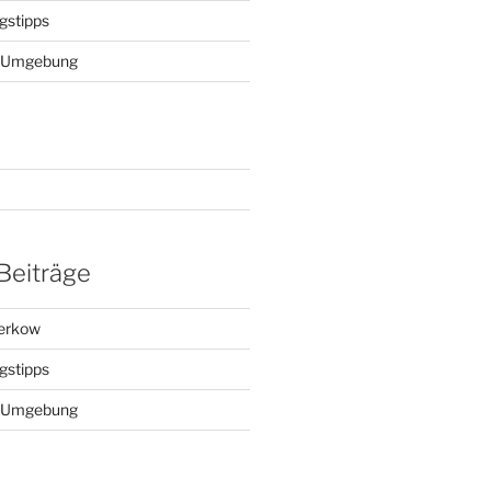
gstipps
ie Umgebung
Beiträge
Kerkow
gstipps
ie Umgebung