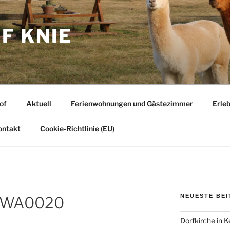
F KNIE
of
Aktuell
Ferienwohnungen und Gästezimmer
Erle
ontakt
Cookie-Richtlinie (EU)
NEUESTE BE
-WA0020
Dorfkirche in 